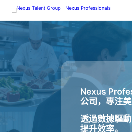
跳
至
内
容
Nexus Pr
公司，專注美
透過數據驅動
提升效率。